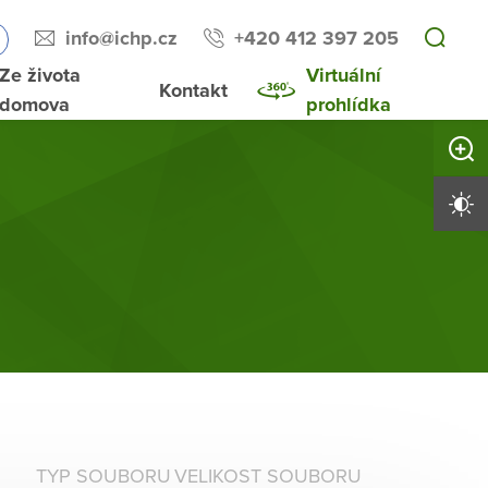
info@ichp.cz
+420 412 397 205
Ze života
Virtuální
Kontakt
domova
prohlídka
Zvětši
Vysoký 
TYP SOUBORU
VELIKOST SOUBORU