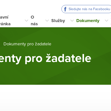
Sledujte nás na Facebooku
avní
O
Služby
Dokumenty
ránka
nás
Dokumenty pro žadatele
nty pro žadatele