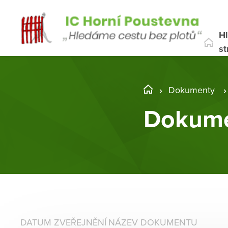
Hl
st
Dokumenty
Dokume
DATUM ZVEŘEJNĚNÍ
NÁZEV DOKUMENTU