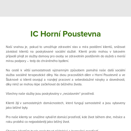
IC Horní Poustevna
Naší snahou je, pokud to umožňuje zdravotní stav a míra postižení klientů, snižovat
závislost klientů na poskytované sociální službě. Klienti proto mohou v takovém
případě přejít ze služby domovy pro osoby se zdravotním postižením do služeb s menší
mírou podpory – tedy do chráněného bydlení.
Na cestě k větší samostatnosti významným způsobem pomáhá naše další sociální
služba sociálně terapeutické dílny. Na dvou pracovištích dílen v Horní Poustevně a ve
Šluknově si klienti osvojují a rozvíjejí pracovní a sebeobslužné návyky a dovednosti,
díky nimž se mohou lépe začleňovat do běžného života.
Všechny naše služby jsou poskytovány v „neústavním“ prostředí.
Klienti žijí v samostatných domácnostech, které fungují samostatně a jsou vybaveny
jako běžné byty.
Pro naše klienty se snažíme vytvářet domácí prostředí, kde život během dne, měsíce a
roku probíhá co nejpodobněji jako běžný život.