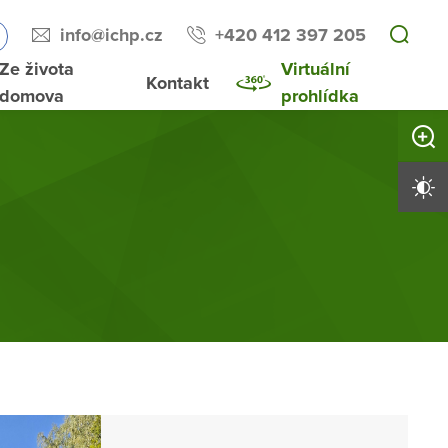
info@ichp.cz
+420 412 397 205
Ze života
Virtuální
Kontakt
domova
prohlídka
Zvětši
Vysoký 