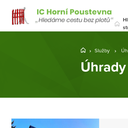
Hl
st
Služby
Úh
Úhrady 