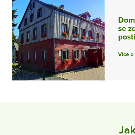
Domo
se z
post
Více o
Jak