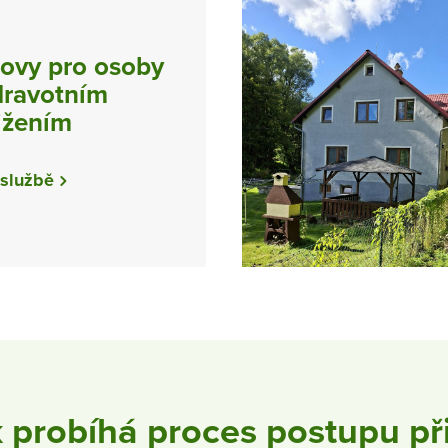
vy pro osoby
dravotním
ižením
 službě
 probíhá proces postupu při