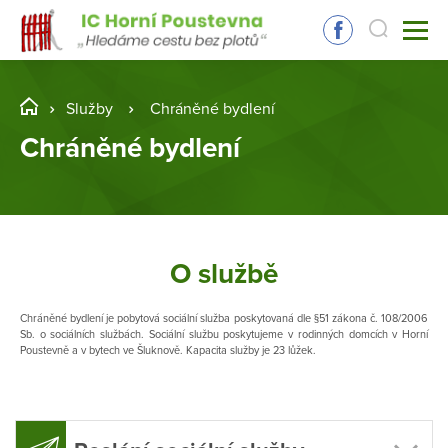
Služby
Chráněné bydlení
Chráněné bydlení
O službě
Chráněné bydlení je pobytová sociální služba poskytovaná dle §51 zákona č. 108/2006
Sb. o sociálních službách. Sociální službu poskytujeme v rodinných domcích v Horní
Poustevně a v bytech ve Šluknově. Kapacita služby je 23 lůžek.