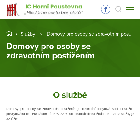
Služby
Domovy pro osoby se zdravotním postižením
Domovy pro osoby se
zdravotním postižením
O službě
Domovy pro osoby se zdravotním postižením je celoroční pobytová sociální služba
poskytována dle §48 zákona č. 108/2006 Sb. o sociálních službách. Kapacita služby je
82 lůžek.