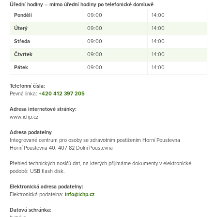
Úřední hodiny – mimo úřední hodiny po telefonické domluvě
Pondělí
09:00
14:00
Úterý
09:00
14:00
Středa
09:00
14:00
Čtvrtek
09:00
14:00
Pátek
09:00
14:00
Telefonní čísla:
Pevná linka:
+420 412 397 205
Adresa internetové stránky:
www.ichp.cz
Adresa podatelny
Integrované centrum pro osoby se zdravotním postižením Horní Poustevna​
Horní Poustevna 40, 407 82 Dolní Poustevna
Přehled technických nosičů dat, na kterých přijímáme dokumenty v elektronické
podobě: USB flash disk.
Elektronická adresa podatelny:
Elektronická podatelna:
info@ichp.cz
Datová schránka: