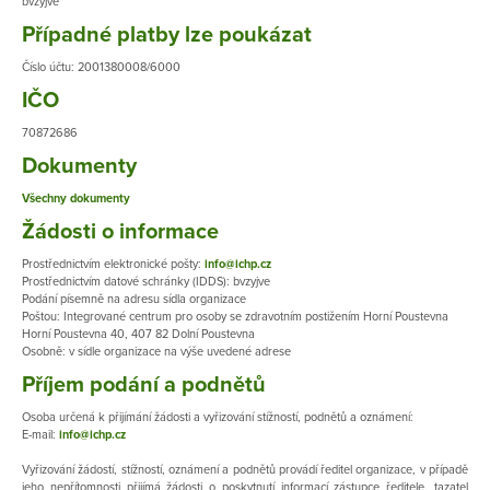
bvzyjve
Případné platby lze poukázat
Číslo účtu: 2001380008/6000
IČO
70872686
Dokumenty
Všechny dokumenty
Žádosti o informace
Prostřednictvím elektronické pošty:
info@ichp.cz
Prostřednictvím datové schránky (IDDS): bvzyjve
Podání písemně na adresu sídla organizace
Poštou: Integrované centrum pro osoby se zdravotním postižením Horní Poustevna​
Horní Poustevna 40, 407 82 Dolní Poustevna
Osobně: v sídle organizace na výše uvedené adrese
Příjem podání a podnětů
Osoba určená k přijímání žádosti a vyřizování stížností, podnětů a oznámení:
E-mail:
info@ichp.cz
Vyřizování žádostí, stížností, oznámení a podnětů provádí ředitel organizace, v případě
jeho nepřítomnosti přijímá žádosti o poskytnutí informací zástupce ředitele, tazatel