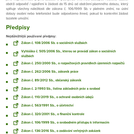
obdrží odpověď / vyjádření k žádosti do 15 dnů od obdržení písemného dotazu, který
splňuje všechny náležitosti dle zákona č. 106/1999 Sb. v platném znění, na ústní
dotazy osobní nebo telefonické bude odpovězeno ihned, pokud to konkrétní žádost
tazatele umožní.
Předpisy
Nejdůležitější používané předpisy:
Zákon č. 108/2006 Sb. o sociálních službách
Vyhláška č. 505/2006 Sb., kterou se provádí zákon o sociálních
službách
Zákon č. 250/2000 Sb., o rozpočtových pravidlech územních rozpočtů
Zákon č. 262/2006 Sb., zákoník práce
Zákon č. 89/2012 Sb., občanský zákoník
Zákon č. 2/1993 Sb., listina základních práv a svobod
Zákon č. 110/2019 Sb., o ochraně osobních údajů
Zákon č. 563/1991 Sb., o účetnictví
Zákon č. 320/2001 Sb., o finanční kontrole
Zákon č. 106/1999 Sb., o svobodném přístupu k informacím
Zákon č. 134/2016 Sb., o zadávání veřejných zakázek