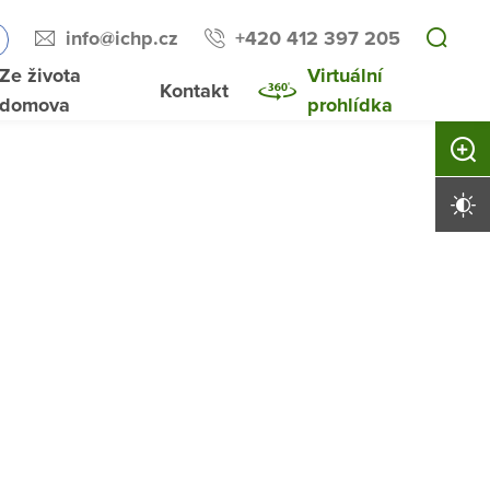
info@ichp.cz
+420 412 397 205
Ze života
Virtuální
Kontakt
domova
prohlídka
Zvětši
Vysoký 