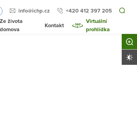
info@ichp.cz
+420 412 397 205
Ze života
Virtuální
Kontakt
domova
prohlídka
Zvětši
Vysoký 