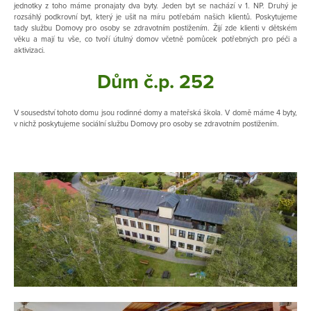
jednotky z toho máme pronajaty dva byty. Jeden byt se nachází v 1. NP. Druhý je
rozsáhlý podkrovní byt, který je ušit na míru potřebám našich klientů. Poskytujeme
tady službu Domovy pro osoby se zdravotním postižením. Žijí zde klienti v dětském
věku a mají tu vše, co tvoří útulný domov včetně pomůcek potřebných pro péči a
aktivizaci.
Dům č.p. 252
V sousedství tohoto domu jsou rodinné domy a mateřská škola. V domě máme 4 byty,
v nichž poskytujeme sociální službu Domovy pro osoby se zdravotním postižením.