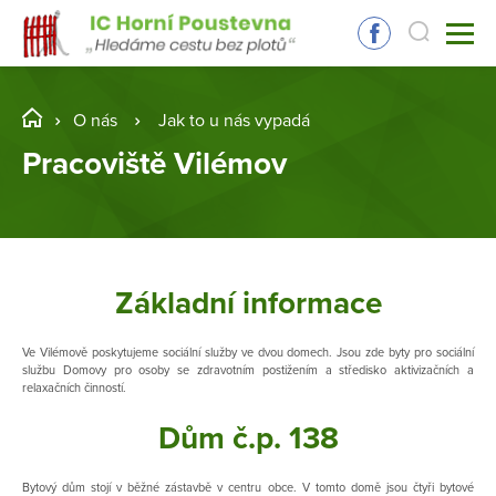
O nás
Jak to u nás vypadá
Pracoviště Vilémov
Základní informace
Ve Vilémově poskytujeme sociální služby ve dvou domech. Jsou zde byty pro sociální
službu Domovy pro osoby se zdravotním postižením a středisko aktivizačních a
relaxačních činností.
Dům č.p. 138
Bytový dům stojí v běžné zástavbě v centru obce. V tomto domě jsou čtyři bytové