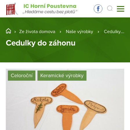
Ze života domova
Naše výrobky
Cedulky do záhonu
Cedulky do záhonu
Celoroční
Keramické výrobky