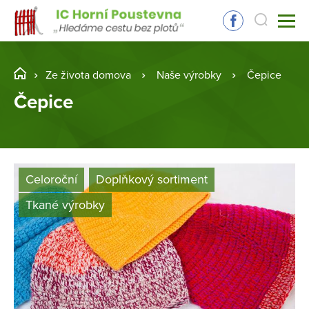
Ze života domova
Naše výrobky
Čepice
Čepice
Celoroční
Doplňkový sortiment
Tkané výrobky