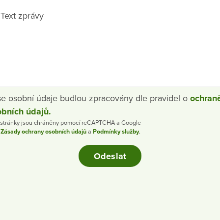
Text zprávy
e osobní údaje budlou zpracovány dle pravidel o
ochran
bních údajů.
 stránky jsou chráněny pomocí reCAPTCHA a Google
í
Zásady ochrany osobních údajů
a
Podmínky služby
.