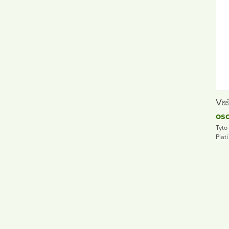
Vaš
oso
Tyto
Plat