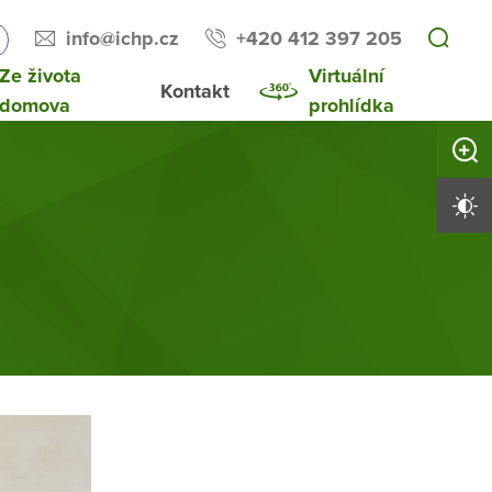
info@ichp.cz
+420 412 397 205
Ze života
Virtuální
Kontakt
domova
prohlídka
Zvětši
Vysoký 