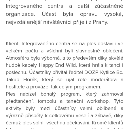
Integrovaného centra a další zúčastněné
organizace. Účast byla opravu vysoká,
nejvzdálenější návštěvníci přijeli z Prahy.
Klienti Integrovaného centra se na ples dostavili ve
velkém počtu a všichni byli slavnostně oblečeni.
Atmosféra byla výborná, a to především díky skvělé
hudbě kapely Happy End Wild, která hrála k tanci i
poslechu. Účastníky přivítal ředitel DOZP Kytlice Bc.
Jakub Horák, který se ujal role moderátora a
hostitele a provázel tak celým programem.
Ples nabízel bohatý program, který zahrnoval
předtančení, tombolu a taneční workshop. Tyto
aktivity byly mezi účastníky velmi oblíbené a
výrazně přispěly k celkovému veselí a zábavě, díky
čemuž ples splnil všechna očekávání. Kromě klientů