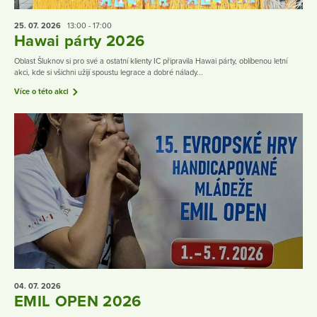
25. 07.
2026
13:00 - 17:00
Hawai párty 2026
Oblast Šluknov si pro své a ostatní klienty IC připravila Hawai párty, oblíbenou letní
akci, kde si všichni užijí spoustu legrace a dobré nálady...
Více o této akci
04. 07.
2026
EMIL OPEN 2026