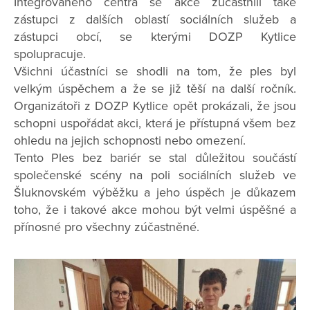
Integrovaného centra se akce zúčastnili také
zástupci z dalších oblastí sociálních služeb a
zástupci obcí, se kterými DOZP Kytlice
spolupracuje.
Všichni účastníci se shodli na tom, že ples byl
velkým úspěchem a že se již těší na další ročník.
Organizátoři z DOZP Kytlice opět prokázali, že jsou
schopni uspořádat akci, která je přístupná všem bez
ohledu na jejich schopnosti nebo omezení.
Tento Ples bez bariér se stal důležitou součástí
společenské scény na poli sociálních služeb ve
Šluknovském výběžku a jeho úspěch je důkazem
toho, že i takové akce mohou být velmi úspěšné a
přínosné pro všechny zúčastněné.