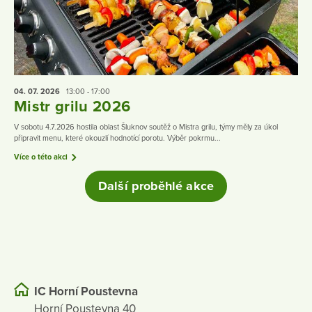
04. 07.
2026
13:00 - 17:00
Mistr grilu 2026
V sobotu 4.7.2026 hostila oblast Šluknov soutěž o Mistra grilu, týmy měly za úkol
připravit menu, které okouzlí hodnotící porotu. Výběr pokrmu...
Více o této akci
Další proběhlé akce
IC Horní Poustevna
Horní Poustevna 40