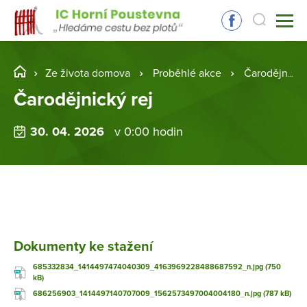
Ze života domova
Proběhlé akce
Čarodějnický rej
Čarodějnický rej
30. 04. 2026
v 0:00 hodin
Dokumenty ke stažení
685332834_1414497474040309_4163969228488687592_n.jpg (750
kB)
686256903_1414497140707009_1562573497004004180_n.jpg (787 kB)