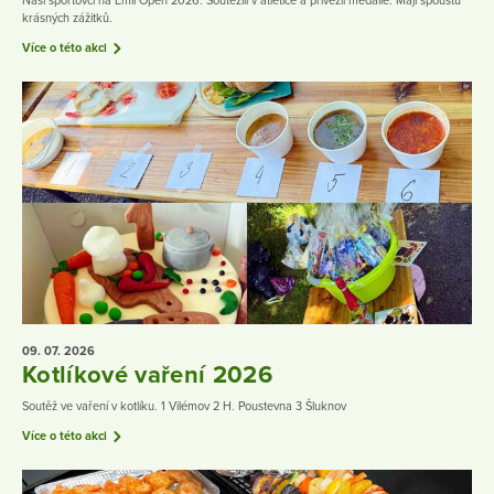
Naši sportovci na Emil Open 2026. Soutěžili v atletice a přivezli medaile. Mají spoustu
krásných zážitků.
Více o této akci
09. 07.
2026
Kotlíkové vaření 2026
Soutěž ve vaření v kotlíku. 1 Vilémov 2 H. Poustevna 3 Šluknov
Více o této akci