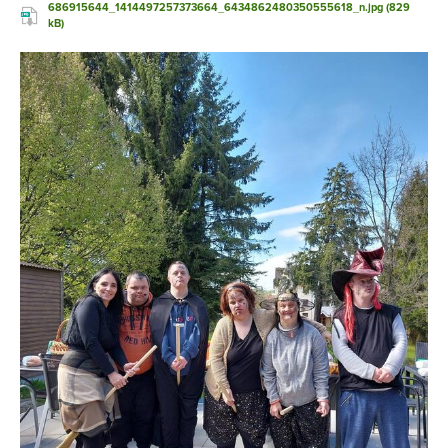
686915644_1414497257373664_6434862480350555618_n.jpg (829
kB)