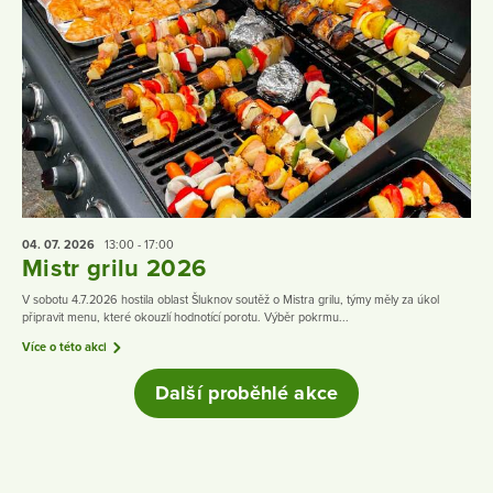
04. 07.
2026
13:00 - 17:00
Mistr grilu 2026
V sobotu 4.7.2026 hostila oblast Šluknov soutěž o Mistra grilu, týmy měly za úkol
připravit menu, které okouzlí hodnotící porotu. Výběr pokrmu...
Více o této akci
Další proběhlé akce