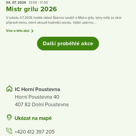
04. 07.
2026
13:00 - 17:00
Mistr grilu 2026
V sobotu 4.7.2026 hostila oblast Šluknov soutěž o Mistra grilu, týmy měly za úkol
připravit menu, které okouzlí hodnotící porotu. Výběr pokrmu...
Více o této akci
Další proběhlé akce
IC Horní Poustevna
Horní Poustevna 40
407 82 Dolní Poustevna
Ukázat na mapě
+420 412 397 205