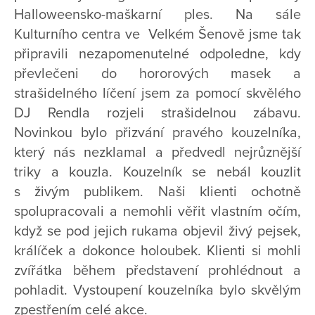
Halloweensko-maškarní ples. Na sále
Kulturního centra ve Velkém Šenově jsme tak
připravili nezapomenutelné odpoledne, kdy
převlečeni do hororových masek a
strašidelného líčení jsem za pomocí skvělého
DJ Rendla rozjeli strašidelnou zábavu.
Novinkou bylo přizvání pravého kouzelníka,
který nás nezklamal a předvedl nejrůznější
triky a kouzla. Kouzelník se nebál kouzlit
s živým publikem. Naši klienti ochotně
spolupracovali a nemohli věřit vlastním očím,
když se pod jejich rukama objevil živý pejsek,
králíček a dokonce holoubek. Klienti si mohli
zvířátka během představení prohlédnout a
pohladit. Vystoupení kouzelníka bylo skvělým
zpestřením celé akce.