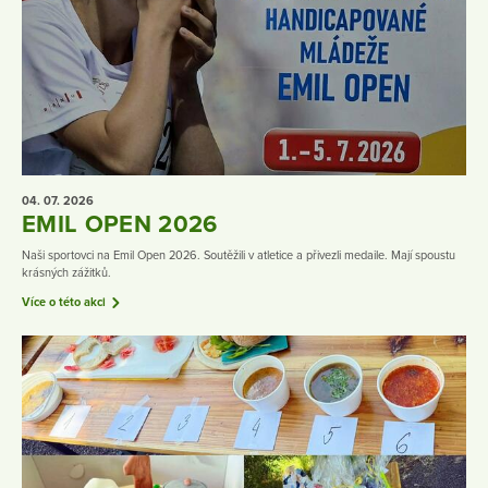
04. 07.
2026
EMIL OPEN 2026
Naši sportovci na Emil Open 2026. Soutěžili v atletice a přivezli medaile. Mají spoustu
krásných zážitků.
Více o této akci