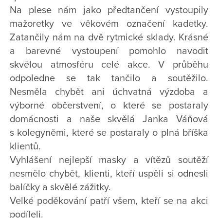
Na plese nám jako předtančení vystoupily
mažoretky ve věkovém označení kadetky.
Zatančily nám na dvě rytmické sklady. Krásné
a barevné vystoupení pomohlo navodit
skvělou atmosféru celé akce. V průběhu
odpoledne se tak tančilo a soutěžilo.
Nesměla chybět ani úchvatná výzdoba a
výborné občerstvení, o které se postaraly
domácnosti a naše skvělá Janka Váňová
s kolegyněmi, které se postaraly o plná bříška
klientů.
Vyhlášení nejlepší masky a vítězů soutěží
nesmělo chybět, klienti, kteří uspěli si odnesli
balíčky a skvělé zážitky.
Velké poděkování patří všem, kteří se na akci
podíleli.