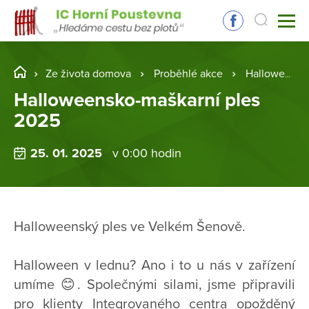
Ze života domova
Proběhlé akce
Halloweensko-maškarní ples 2025
Halloweensko-maškarní ples
2025
25. 01. 2025
v 0:00 hodin
Halloweenský ples ve Velkém Šenově.
Halloween v lednu? Ano i to u nás v zařízení
umíme 😊. Společnými silami, jsme připravili
pro klienty Integrovaného centra opožděný