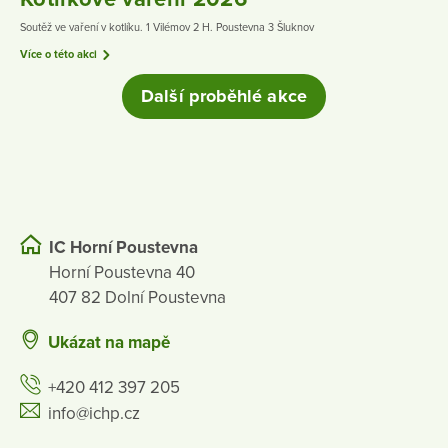
Soutěž ve vaření v kotlíku. 1 Vilémov 2 H. Poustevna 3 Šluknov
Více o této akci
Další proběhlé akce
IC Horní Poustevna
Horní Poustevna 40
407 82 Dolní Poustevna
Ukázat na mapě
+420 412 397 205
info@ichp.cz