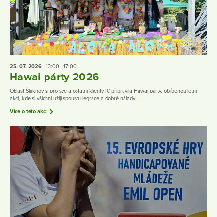
25. 07.
2026
13:00 - 17:00
Hawai párty 2026
Oblast Šluknov si pro své a ostatní klienty IC připravila Hawai párty, oblíbenou letní
akci, kde si všichni užijí spoustu legrace a dobré nálady...
Více o této akci