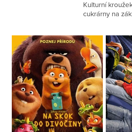
Kulturní krouže
cukrárny na zá