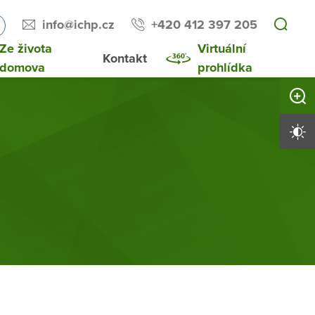
info@ichp.cz
+420 412 397 205
Ze života
Virtuální
Kontakt
domova
prohlídka
Zvětši
Vysoký 