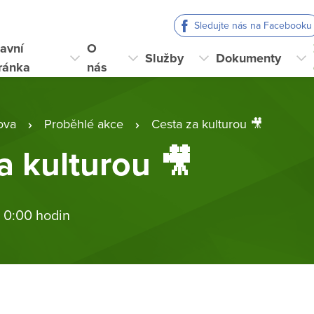
Sledujte nás na Facebooku
avní
O
Služby
Dokumenty
ránka
nás
ova
Proběhlé akce
Cesta za kulturou 🎥
a kulturou 🎥
 0:00 hodin