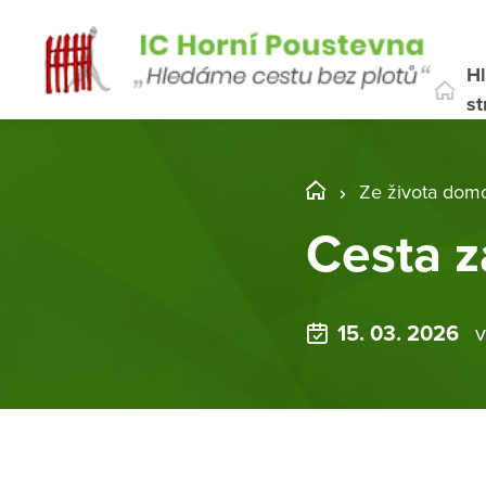
Hl
st
Ze života dom
Cesta z
15. 03. 2026
v