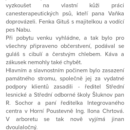
vyzkoušet na vlastní kůži práci
canesterapeutických psů, kteří pana Vaňka
doprovázeli. Fenka Gituš s majitelkou a vodící
pes Nabu.
Při pobytu venku vyhládne, a tak bylo pro
všechny připraveno občerstvení, podával se
guláš s cibulí a čerstvým chlebem. Káva a
zákusek nemohly také chybět.
Hlavním a slavnostním počinem bylo zasazení
památného stromu, společně jej za vydatné
podpory klientů zasadili - ředitel Střední
lesnické a Střední odborné školy Šluknov pan
R. Sochor a paní ředitelka Integrovaného
centra v Horní Poustevně Ing. Ilona Chrtová.
V arboretu se tak nově vyjímá jinan
dvoulaločný.