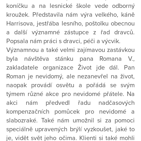
koníčku a na lesnické škole vede odborný
kroužek. Představila nám výra velkého, káně
Harrisova, jestřába lesního, poštolku obecnou
a další významné zástupce z řad dravců.
Popsala nám práci s dravci, péči a výcvik.
Významnou a také velmi zajímavou zastávkou
byla návštěva stánku pana Romana V.,
zakladatele organizace Život jde dál. Pan
Roman je nevidomý, ale nezanevřel na život,
naopak provádí osvětu a pořádá se svým
týmem různé akce pro nevidomé přátele. Na
akci nám předvedl řadu nadčasových
kompenzačních pomůcek pro nevidomé a
slabozraké. Také nám umožnil si za pomoci
speciálně upravených brýlí vyzkoušet, jaké to
je, vidět svět jeho očima. Klienti si také mohli