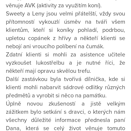
věnuje AVK (aktivity za využitím koní).
Sweety a Leny jsou velmi přátelští, vždy svou
přítomností vykouzlí úsměv na tváři všem
klientům, kteří si koníky pohladí, podrbou,
upletou copánek z hřívy a někteří klienti se
nebojí ani vroucího políbení na čumák.
Zdatní klienti si mohli za asistence učitele
vyzkoušet lukostřelbu a je nutné říci, že
někteří mají opravu skvělou trefu.
Další zastávkou byla tvořivá dílnička, kde si
klienti mohli nabarvit sádrové odlitky různých
předmětů a vyrobit si něco na památku.
Úplně novou zkušeností a jistě velkým
zážitkem bylo setkání s dravci, o kterých nám
všechny důležité informace přednesla paní
Dana, která se celý život věnuje tomuto