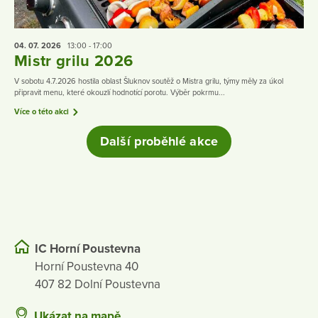
04. 07.
2026
13:00 - 17:00
Mistr grilu 2026
V sobotu 4.7.2026 hostila oblast Šluknov soutěž o Mistra grilu, týmy měly za úkol
připravit menu, které okouzlí hodnotící porotu. Výběr pokrmu...
Více o této akci
Další proběhlé akce
IC Horní Poustevna
Horní Poustevna 40
407 82 Dolní Poustevna
Ukázat na mapě