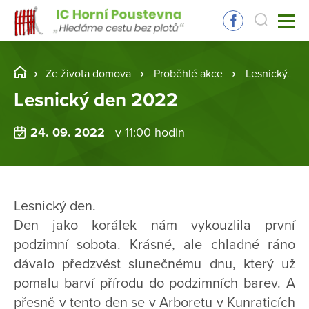
Ze života domova
Proběhlé akce
Lesnický den 2022
Lesnický den 2022
24. 09. 2022
v 11:00 hodin
Lesnický den.
Den jako korálek nám vykouzlila první
podzimní sobota. Krásné, ale chladné ráno
dávalo předzvěst slunečnému dnu, který už
pomalu barví přírodu do podzimních barev. A
přesně v tento den se v Arboretu v Kunraticích