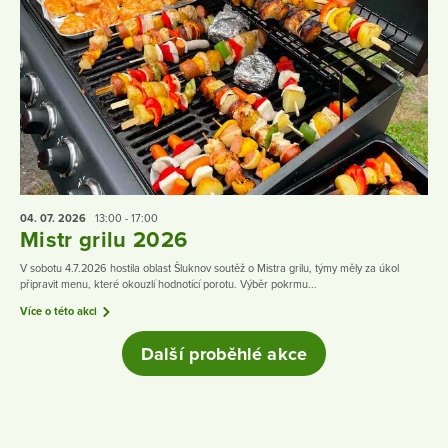
04. 07.
2026
13:00 - 17:00
Mistr grilu 2026
V sobotu 4.7.2026 hostila oblast Šluknov soutěž o Mistra grilu, týmy měly za úkol
připravit menu, které okouzlí hodnotící porotu. Výběr pokrmu...
Více o této akci
Další proběhlé akce