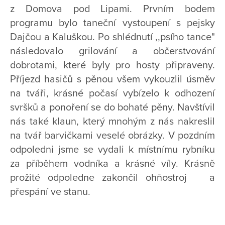
z Domova pod Lipami. Prvním bodem
programu bylo taneční vystoupení s pejsky
Dajčou a Kaluškou. Po shlédnutí ,,psího tance"
následovalo grilování a občerstvování
dobrotami, které byly pro hosty připraveny.
Příjezd hasičů s pěnou všem vykouzlil úsměv
na tváři, krásné počasí vybízelo k odhození
svršků a ponoření se do bohaté pěny. Navštívil
nás také klaun, který mnohým z nás nakreslil
na tvář barvičkami veselé obrázky. V pozdním
odpoledni jsme se vydali k místnímu rybníku
za příběhem vodníka a krásné víly. Krásně
prožité odpoledne zakončil ohňostroj a
přespání ve stanu.