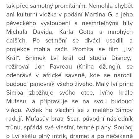
tak před samotný promítáním. Nemohla chybět
ani kulturní vložka v podání Martina G. a jeho
pěveckého vystoupení s nesmrtelnými hity
Michala Davida, Karla Gotta a mnohých
dalších. Po setmění se diváci usadili a
projekce mohla začít. Promítal se film ,,Lví
Král“. Snímek Lví král od studia Disney,
režíroval Jon Favreau (Kniha džunglí), se
odehrává v africké savaně, kde se narodil
budoucí panovník všeho živého. Malý lví princ
Simba zbožňuje svého otce, lvího krále
Mufasu, a připravuje se na svou budoucí
vládu. Avšak ne všichni se z malého Simby
radují. Mufasův bratr Scar, původní následník
trůnu, spřádá své vlastní, temné plány. Souboj
o Lví skálu plný intrik, dramat a po nečekané