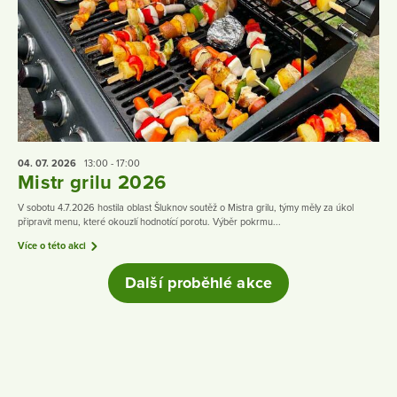
04. 07.
2026
13:00 - 17:00
Mistr grilu 2026
V sobotu 4.7.2026 hostila oblast Šluknov soutěž o Mistra grilu, týmy měly za úkol
připravit menu, které okouzlí hodnotící porotu. Výběr pokrmu...
Více o této akci
Další proběhlé akce