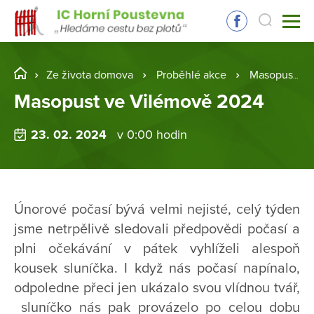
Ze života domova
Proběhlé akce
Masopust ve Vilémově 2024
Masopust ve Vilémově 2024
23. 02. 2024
v 0:00 hodin
Únorové počasí bývá velmi nejisté, celý týden
jsme netrpělivě sledovali předpovědi počasí a
plni očekávání v pátek vyhlíželi alespoň
kousek sluníčka. I když nás počasí napínalo,
odpoledne přeci jen ukázalo svou vlídnou tvář,
sluníčko nás pak provázelo po celou dobu