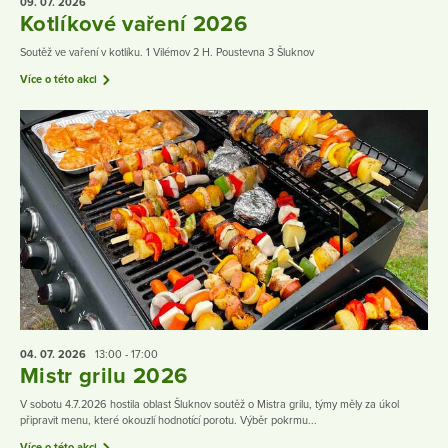
09. 07.
2026
Kotlíkové vaření 2026
Soutěž ve vaření v kotlíku. 1 Vilémov 2 H. Poustevna 3 Šluknov
Více o této akci
04. 07.
2026
13:00 - 17:00
Mistr grilu 2026
V sobotu 4.7.2026 hostila oblast Šluknov soutěž o Mistra grilu, týmy měly za úkol
připravit menu, které okouzlí hodnotící porotu. Výběr pokrmu...
Více o této akci