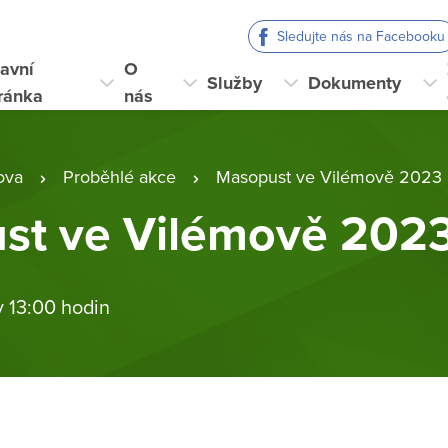
Sledujte nás na Facebooku
avní
O
Služby
Dokumenty
ránka
nás
ova
Proběhlé akce
Masopust ve Vilémově 2023
st ve Vilémově 202
v 13:00 hodin