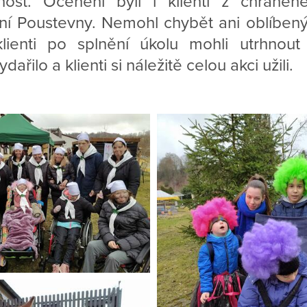
ost. Oceněni byli i klienti z chráněn
ní Poustevny. Nemohl chybět ani oblíbený 
lienti po splnění úkolu mohli utrhnout
řilo a klienti si náležitě celou akci užili.