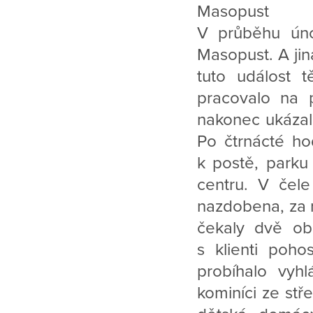
Masopust
V průběhu úno
Masopust. A jin
tuto událost 
pracovalo na 
nakonec ukázalo
Po čtrnácté ho
k postě, parku
centru. V čele
nazdobena, za 
čekaly dvě ob
s klienti poho
probíhalo vyhl
kominíci ze střed