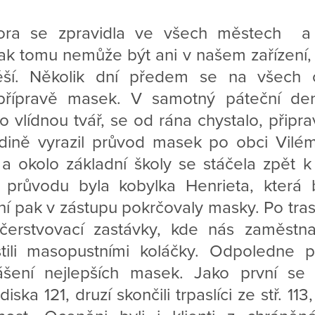
ra se zpravidla ve všech městech a v
ak tomu nemůže být ani v našem zařízení, v
těší. Několik dní předem se na všech o
přípravě masek. V samotný páteční den
 vlídnou tvář, se od rána chystalo, připra
dině vyrazil průvod masek po obci Vilém
 a okolo základní školy se stáčela zpět 
 průvodu byla kobylka Henrieta, která 
ní pak v zástupu pokrčovaly masky. Po tra
čerstvovací zastávky, kde nás zaměstn
stili masopustními koláčky. Odpoledne
ášení nejlepších masek. Jako první se 
iska 121, druzí skončili trpaslíci ze stř. 113,