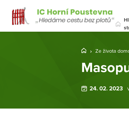
Hl
st
Ze života dom
Masopu
24. 02. 2023