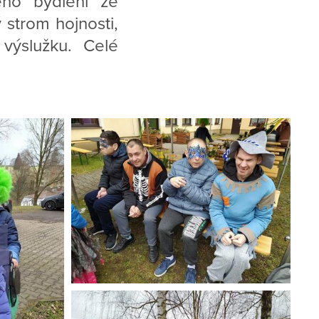
ého bydlení ze
strom hojnosti,
 výslužku. Celé