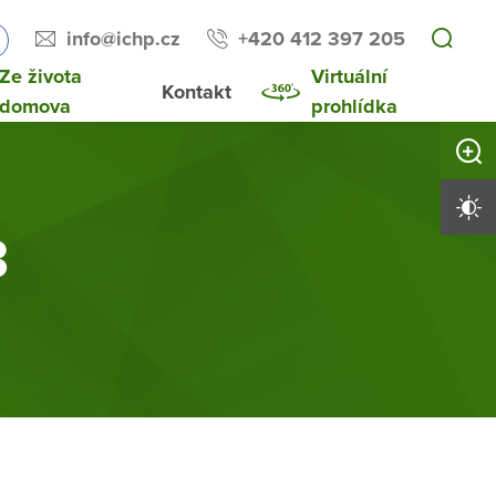
info@ichp.cz
+420 412 397 205
Ze života
Virtuální
Kontakt
domova
prohlídka
Zvětši
Vysoký 
3