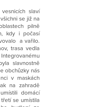
esnicích slaví
šichni se již na
blastech pilně
, kdy i počasí
vovalo a vařilo.
ov, trasa vedla
k Integrovanému
byla slavnostně
se obchůzky nás
anci v maskách
 pak na zahradě
umístili domácí
 třetí se umístila