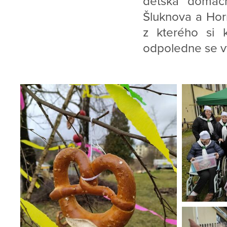
dětská domácn
Šluknova a Hor
z kterého si k
odpoledne se vyda