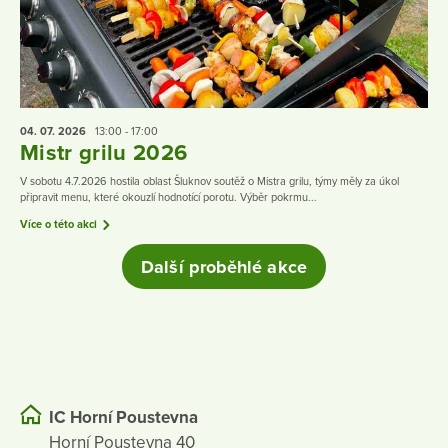
04. 07.
2026
13:00 - 17:00
Mistr grilu 2026
V sobotu 4.7.2026 hostila oblast Šluknov soutěž o Mistra grilu, týmy měly za úkol
připravit menu, které okouzlí hodnotící porotu. Výběr pokrmu...
Více o této akci
Další proběhlé akce
IC Horní Poustevna
Horní Poustevna 40