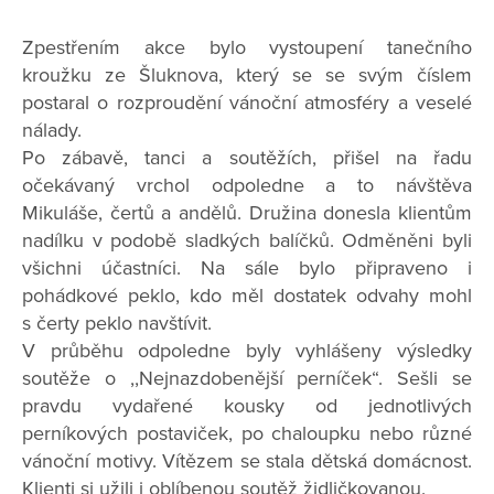
Zpestřením akce bylo vystoupení tanečního
kroužku ze Šluknova, který se se svým číslem
postaral o rozproudění vánoční atmosféry a veselé
nálady.
Po zábavě, tanci a soutěžích, přišel na řadu
očekávaný vrchol odpoledne a to návštěva
Mikuláše, čertů a andělů. Družina donesla klientům
nadílku v podobě sladkých balíčků. Odměněni byli
všichni účastníci. Na sále bylo připraveno i
pohádkové peklo, kdo měl dostatek odvahy mohl
s čerty peklo navštívit.
V průběhu odpoledne byly vyhlášeny výsledky
soutěže o ,,Nejnazdobenější perníček“. Sešli se
pravdu vydařené kousky od jednotlivých
perníkových postaviček, po chaloupku nebo různé
vánoční motivy. Vítězem se stala dětská domácnost.
Klienti si užili i oblíbenou soutěž židličkovanou.