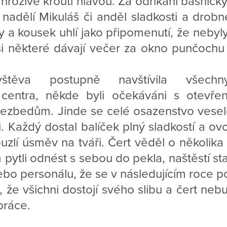
i hrozivě kroutí hlavou. Za odříkání básničk
nadělí Mikuláš či anděl sladkosti a drob
y a kousek uhlí jako připomenutí, že nebyly
si některé dávají večer za okno punčochu
štěva postupně navštívila všechn
centra, někde byli očekáváni s otevře
nezbedům. Jinde se celé osazenstvo vesel
. Každý dostal balíček plný sladkostí a ov
uzlí úsměv na tváři. Čert věděl o několika 
 pytli odnést s sebou do pekla, naštěstí st
nebo personálu, že se v následujícím roce po
že všichni dostojí svého slibu a čert nebu
práce.