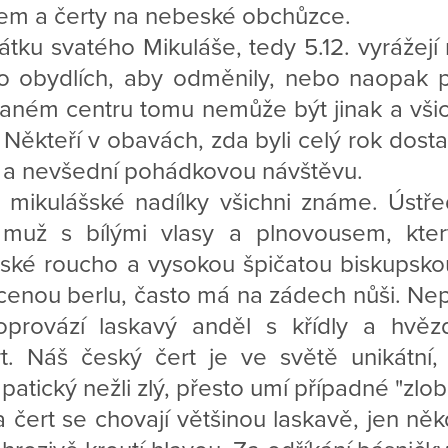
lem a čerty na nebeské obchůzce.
tku svatého Mikuláše, tedy 5.12. vyrážejí
 obydlích, aby odměnily, nebo naopak p
vaném centru tomu nemůže být jinak a všic
 Někteří v obavách, zda byli celý rok dosta
u a nevšední pohádkovou návštěvu.
mikulášské nadílky všichni známe. Ústře
ší muž s bílými vlasy a plnovousem, kt
pské roucho a vysokou špičatou biskupskou
cenou berlu, často má na zádech nůši. Nep
oprovází laskavý anděl s křídly a hvě
rt. Náš český čert je ve světě unikátní,
patický nežli zlý, přesto umí případné "zlob
a čert se chovají většinou laskavě, jen něk