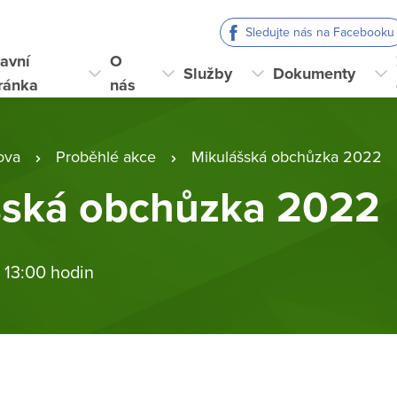
Sledujte nás na Facebooku
avní
O
Služby
Dokumenty
ránka
nás
ova
Proběhlé akce
Mikulášská obchůzka 2022
šská obchůzka 2022
 13:00 hodin