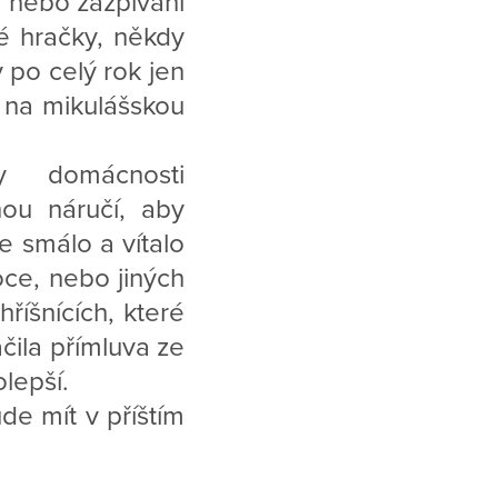
y nebo zazpívání
né hračky, někdy
 po celý rok jen
 na mikulášskou
y domácnosti
nou náručí, aby
e smálo a vítalo
oce, nebo jiných
hříšnících, které
ačila přímluva ze
lepší.
de mít v příštím