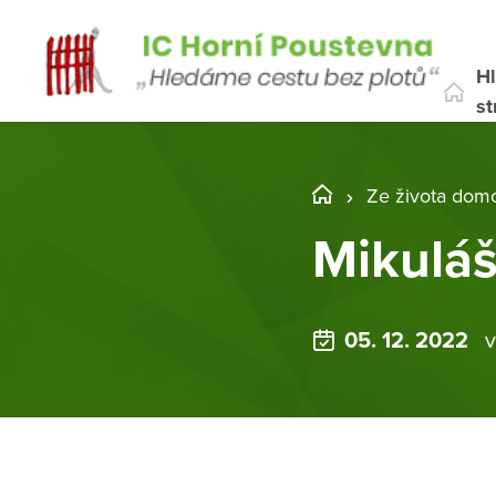
Hl
st
Ze života dom
Mikulá
05. 12. 2022
v