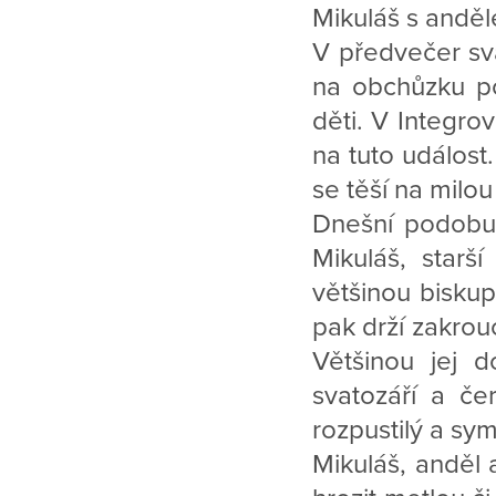
Mikuláš s andě
V předvečer svá
na obchůzku po
děti. V Integro
na tuto událost.
se těší na milo
Dnešní podobu 
Mikuláš, star
většinou bisku
pak drží zakrou
Většinou jej d
svatozáří a če
rozpustilý a sym
Mikuláš, anděl 