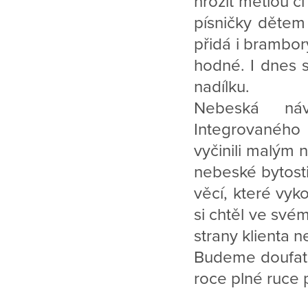
hrozit metlou č
písničky dětem 
přidá i brambor
hodné. I dnes 
nadílku.
Nebeská náv
Integrovaného 
vyčinili malým 
nebeské bytosti
věcí, které vyko
si chtěl ve svém
strany klienta 
Budeme doufat, 
roce plné ruce 