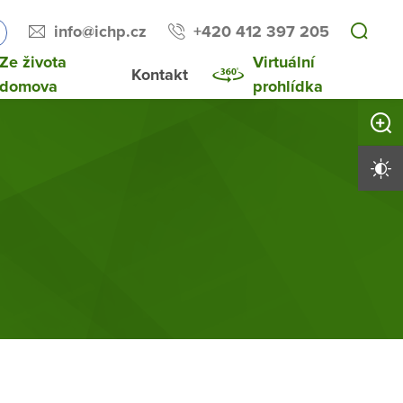
info@ichp.cz
+420 412 397 205
Ze života
Virtuální
Kontakt
domova
prohlídka
Zvětši
Vysoký 