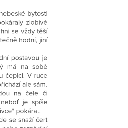
 nebeské bytosti
okáraly zlobivé
hni se vždy těší
tečně hodní, jiní
dní postavou je
erý má na sobě
 čepici. V ruce
řichází ale sám.
zdou na čele či
 neboť je spíše
ivce" pokárat.
de se snaží čert