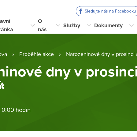
Sledujte nás na Facebooku
avní
O
Služby
Dokumenty
ránka
nás
ova
Proběhlé akce
Narozeninové dny v prosinci 
inové dny v prosinci

 0:00 hodin