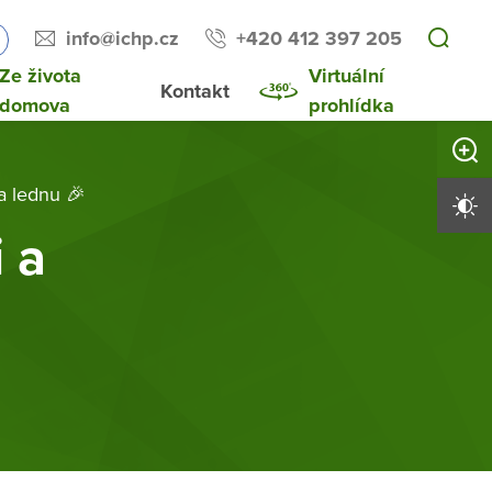
info@ichp.cz
+420 412 397 205
Ze života
Virtuální
Kontakt
domova
prohlídka
Zvětši
a lednu 🎉
Vysoký 
 a