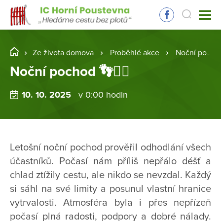
Ze života domova
Proběhlé akce
Noční pochod 👣🚶‍♂️
Noční pochod 👣🚶‍♂️
10. 10. 2025
v 0:00 hodin
Letošní noční pochod prověřil odhodlání všech
účastníků. Počasí nám příliš nepřálo déšť a
chlad ztížily cestu, ale nikdo se nevzdal. Každý
si sáhl na své limity a posunul vlastní hranice
vytrvalosti. Atmosféra byla i přes nepřízeň
počasí plná radosti, podpory a dobré nálady.