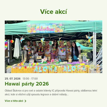
Více akcí
25. 07.
2026
13:00 - 17:00
Hawai párty 2026
Oblast Šluknov si pro své a ostatní klienty IC připravila Hawai párty, oblíbenou letní
akci, kde si všichni užijí spoustu legrace a dobré nálady...
Více o této akci