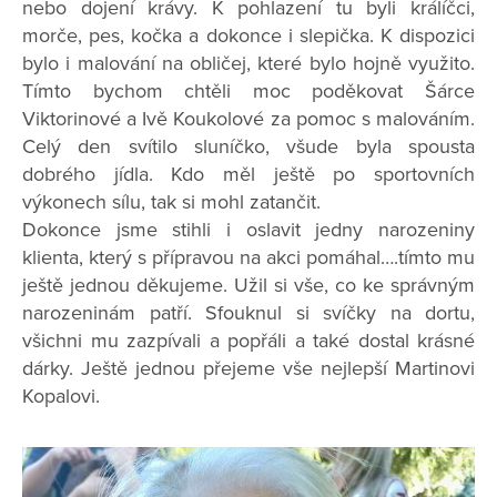
nebo dojení krávy. K pohlazení tu byli králíčci,
morče, pes, kočka a dokonce i slepička. K dispozici
bylo i malování na obličej, které bylo hojně využito.
Tímto bychom chtěli moc poděkovat Šárce
Viktorinové a Ivě Koukolové za pomoc s malováním.
Celý den svítilo sluníčko, všude byla spousta
dobrého jídla. Kdo měl ještě po sportovních
výkonech sílu, tak si mohl zatančit.
Dokonce jsme stihli i oslavit jedny narozeniny
klienta, který s přípravou na akci pomáhal….tímto mu
ještě jednou děkujeme. Užil si vše, co ke správným
narozeninám patří. Sfouknul si svíčky na dortu,
všichni mu zazpívali a popřáli a také dostal krásné
dárky. Ještě jednou přejeme vše nejlepší Martinovi
Kopalovi.