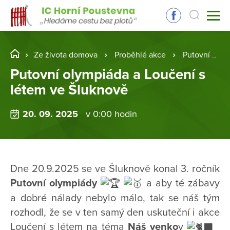
Ze života domova
Proběhlé akce
Putovní olympiáda a Loučení s létem ve Šluknově
Putovní olympiáda a Loučení s
létem ve Šluknově
20. 09. 2025
v 0:00 hodin
Dne 20.9.2025 se ve Šluknově konal 3. ročník
Putovní olympiády
a aby té zábavy
a dobré nálady nebylo málo, tak se náš tým
rozhodl, že se v ten samý den uskuteční i akce
Loučení s létem na téma
Náš venko
v