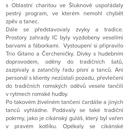
s Oblastní charitou ve Šluknově uspořádaly
pestrý program, ve kterém nemohl chybět
zpěv a tanec.
Dále se představovaly zvyky a tradice.
Prostory zahrady IC byly vyzdobeny veselími
barvami a fáborkami. Vystoupení si připravilo
Trio Gitano a Čercheničky. Dívky s hudebním
doprovodem, oděny do tradičních šatů,
zazpívaly a zatančily řadu písní a tanců. Ani
personál s klienty nezůstali pozadu, převlečeni
do tradičních romských oděvů vesele tančili
v rytmech romské hudby.
Po takovém živelném tančení čardáše a jiných
tanců vyhládne. Podávaly se také tradiční
pokrmy, jako je cikánský guláš, který byl vařen
v pravém kotlíku. Opékaly se cikánské