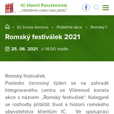
Ze života domova
Proběhlé akce
Romský festiválek 2021
Romský festiválek 2021
25. 06. 2021
v 14:00 hodin
Romský festiválek.
Poslední červnový týden se na zahradě
Integrovaného centra ve Vilémově konala
akce s názvem ,,Romský festiválek“. Kolegyně
se rozhodly přiblížit život a historii romského
obyvatelstva klientům IC. Ve spolupráci