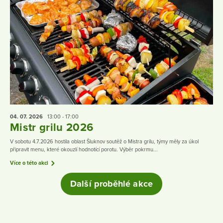
04. 07.
2026
13:00 - 17:00
Mistr grilu 2026
V sobotu 4.7.2026 hostila oblast Šluknov soutěž o Mistra grilu, týmy měly za úkol
připravit menu, které okouzlí hodnotící porotu. Výběr pokrmu...
Více o této akci
Další proběhlé akce