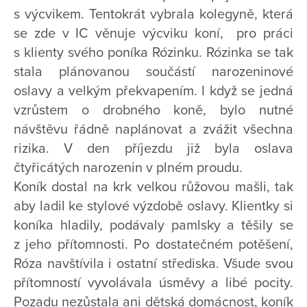
s výcvikem. Tentokrát vybrala kolegyně, která
se zde v IC věnuje výcviku koní, pro práci
s klienty svého poníka Rózinku. Rózinka se tak
stala plánovanou součástí narozeninové
oslavy a velkým překvapením. I když se jedná
vzrůstem o drobného koně, bylo nutné
návštěvu řádně naplánovat a zvážit všechna
rizika. V den příjezdu již byla oslava
čtyřicátých narozenin v plném proudu.
Koník dostal na krk velkou růžovou mašli, tak
aby ladil ke stylové výzdobě oslavy. Klientky si
koníka hladily, podávaly pamlsky a těšily se
z jeho přítomnosti. Po dostatečném potěšení,
Róza navštívila i ostatní střediska. Všude svou
přítomností vyvolávala úsměvy a libé pocity.
Pozadu nezůstala ani dětská domácnost, koník