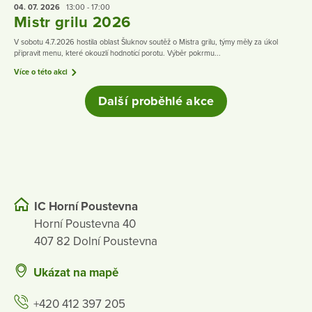
04. 07.
2026
13:00 - 17:00
Mistr grilu 2026
V sobotu 4.7.2026 hostila oblast Šluknov soutěž o Mistra grilu, týmy měly za úkol
připravit menu, které okouzlí hodnotící porotu. Výběr pokrmu...
Více o této akci
Další proběhlé akce
IC Horní Poustevna
Horní Poustevna 40
407 82 Dolní Poustevna
Ukázat na mapě
+420 412 397 205