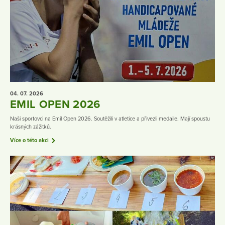
04. 07.
2026
EMIL OPEN 2026
Naši sportovci na Emil Open 2026. Soutěžili v atletice a přivezli medaile. Mají spoustu
krásných zážitků.
Více o této akci