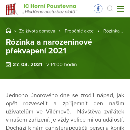
Ze života domova
Proběhlé akce
Rózinka a narozeninové překvapení 2021
Rózinka a narozeninové
překvapení 2021
27. 03. 2021
v 14:00 hodin
Jednoho únorového dne se zrodil nápad, jak
opět rozveselit a zpříjemnit den našim
uživatelům ve Vilémově. Návštěva zvířátek
v našem zařízení, je vždy velice milou událostí.
Dochází k nám canisterapeutičtí pejsci a koník