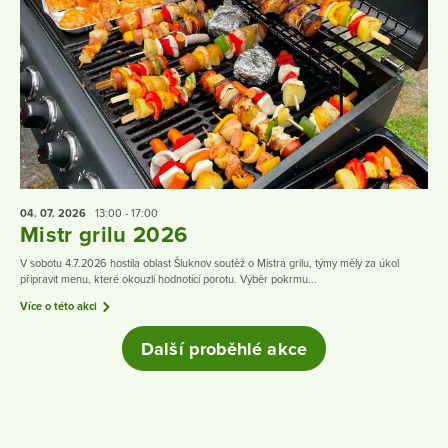
04. 07.
2026
13:00 - 17:00
Mistr grilu 2026
V sobotu 4.7.2026 hostila oblast Šluknov soutěž o Mistra grilu, týmy měly za úkol
připravit menu, které okouzlí hodnotící porotu. Výběr pokrmu...
Více o této akci
Další proběhlé akce