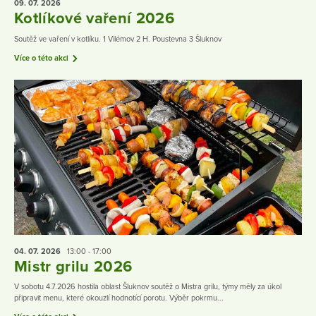
09. 07.
2026
Kotlíkové vaření 2026
Soutěž ve vaření v kotlíku. 1 Vilémov 2 H. Poustevna 3 Šluknov
Více o této akci
04. 07.
2026
13:00 - 17:00
Mistr grilu 2026
V sobotu 4.7.2026 hostila oblast Šluknov soutěž o Mistra grilu, týmy měly za úkol
připravit menu, které okouzlí hodnotící porotu. Výběr pokrmu...