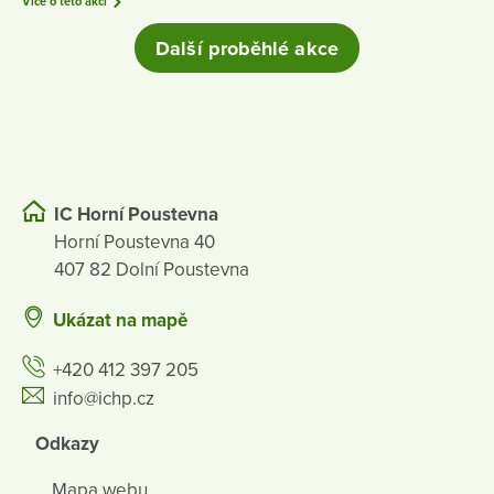
Více o této akci
Další proběhlé akce
IC Horní Poustevna
Horní Poustevna 40
407 82 Dolní Poustevna
Ukázat na mapě
+420 412 397 205
info@ichp.cz
Odkazy
Mapa webu