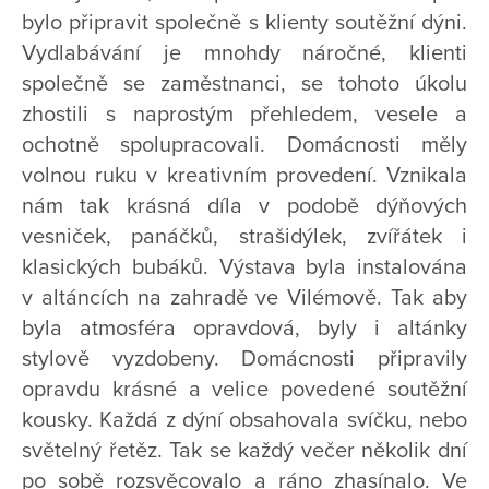
bylo připravit společně s klienty soutěžní dýni.
Vydlabávání je mnohdy náročné, klienti
společně se zaměstnanci, se tohoto úkolu
zhostili s naprostým přehledem, vesele a
ochotně spolupracovali. Domácnosti měly
volnou ruku v kreativním provedení. Vznikala
nám tak krásná díla v podobě dýňových
vesniček, panáčků, strašidýlek, zvířátek i
klasických bubáků. Výstava byla instalována
v altáncích na zahradě ve Vilémově. Tak aby
byla atmosféra opravdová, byly i altánky
stylově vyzdobeny. Domácnosti připravily
opravdu krásné a velice povedené soutěžní
kousky. Každá z dýní obsahovala svíčku, nebo
světelný řetěz. Tak se každý večer několik dní
po sobě rozsvěcovalo a ráno zhasínalo. Ve