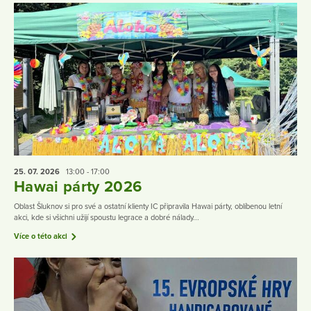
25. 07.
2026
13:00 - 17:00
Hawai párty 2026
Oblast Šluknov si pro své a ostatní klienty IC připravila Hawai párty, oblíbenou letní
akci, kde si všichni užijí spoustu legrace a dobré nálady...
Více o této akci