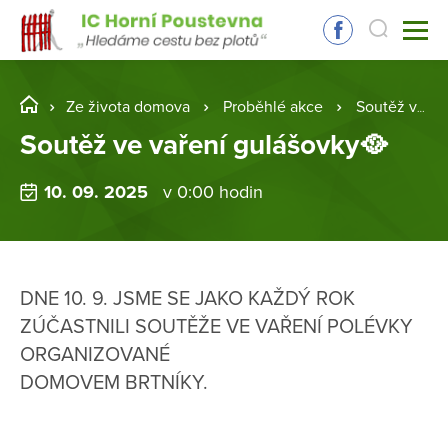
Ze života domova
Proběhlé akce
Soutěž ve vaření gulášovky🥘
Soutěž ve vaření gulášovky🥘
10. 09. 2025
v 0:00 hodin
DNE 10. 9. JSME SE JAKO KAŽDÝ ROK
ZÚČASTNILI SOUTĚŽE VE VAŘENÍ POLÉVKY
ORGANIZOVANÉ
DOMOVEM BRTNÍKY.