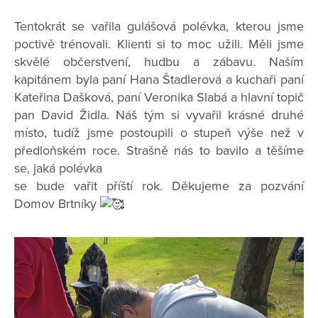
Tentokrát se vařila gulášová polévka, kterou jsme
poctivě trénovali. Klienti si to moc užili. Měli jsme
skvělé občerstvení, hudbu a zábavu. Naším
kapitánem byla paní Hana Štadlerová a kuchaři paní
Kateřina Dašková, paní Veronika Slabá a hlavní topič
pan David Židla. Náš tým si vyvařil krásné druhé
místo, tudíž jsme postoupili o stupeň výše než v
předloňském roce. Strašně nás to bavilo a těšíme
se, jaká polévka
se bude vařit příští rok. Děkujeme za pozvání
Domov Brtníky