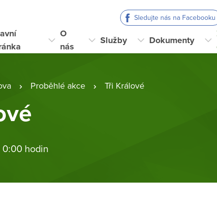
Sledujte nás na Facebooku
avní
O
Služby
Dokumenty
ránka
nás
ova
Proběhlé akce
Tři Králové
lové
 0:00 hodin