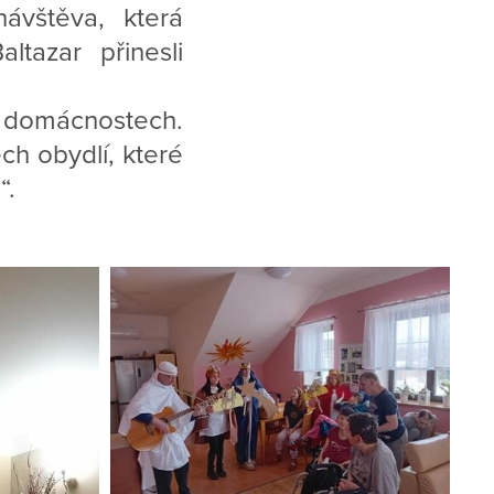
návštěva, která
ltazar přinesli
 domácnostech.
h obydlí, které
“.