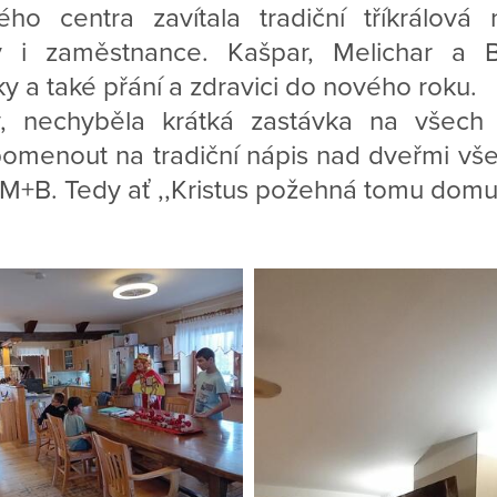
ho centra zavítala tradiční tříkrálová 
ty i zaměstnance. Kašpar, Melichar a Ba
y a také přání a zdravici do nového roku.
y, nechyběla krátká zastávka na všech
enout na tradiční nápis nad dveřmi všec
 K+M+B. Tedy ať ,,Kristus požehná tomu domu