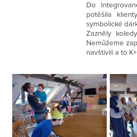
Do Integrované
potěšila klien
symbolické dárk
Zazněly koled
Nemůžeme zapom
navštívili a to