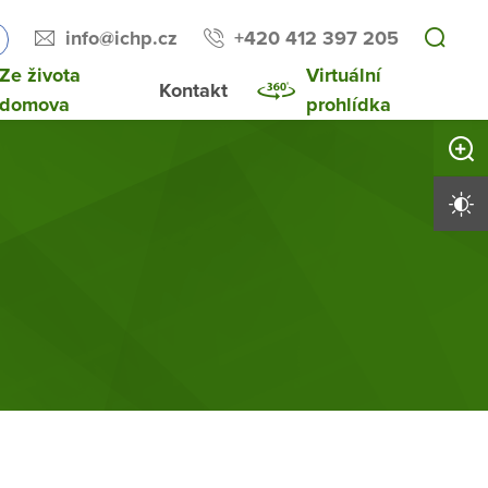
info@ichp.cz
+420 412 397 205
Ze života
Virtuální
Kontakt
domova
prohlídka
Zvětši
Vysoký 