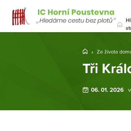
Hl
st
Ze života dom
Tři Krá
06. 01. 2026
v