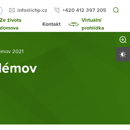
info@ichp.cz
+420 412 397 205
Ze života
Virtuální
Kontakt
domova
prohlídka
Zvětši
lémov 2021
Vysoký 
ilémov