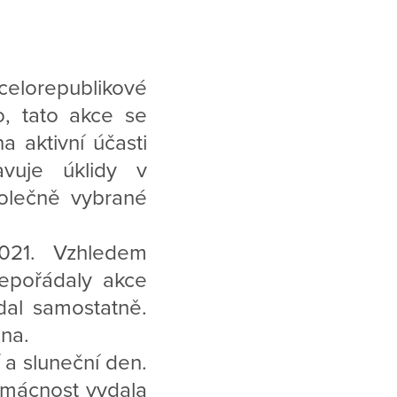
elorepublikové
, tato akce se
a aktivní účasti
ravuje úklidy v
polečně vybrané
2021. Vzhledem
nepořádaly akce
dal samostatně.
na.
 a sluneční den.
mácnost vydala