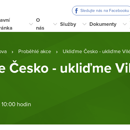
Sledujte nás na Facebooku
avní
O
Služby
Dokumenty
ránka
nás
ova
Proběhlé akce
Ukliďme Česko - ukliďme Vi
e Česko - ukliďme V
 10:00 hodin