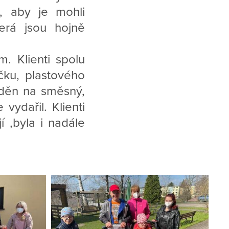
é, aby je mohli
terá jsou hojně
. Klienti spolu
čku, plastového
íděn na směsný,
vydařil. Klienti
 ,byla i nadále