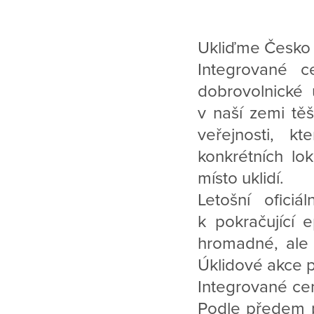
Ukliďme Česko 
Integrované c
dobrovolnické
v naší zemi těš
veřejnosti, kt
konkrétních lo
místo uklidí.
Letošní ofici
k pokračující 
hromadné, ale 
Úklidové akce 
Integrované cen
Podle předem 