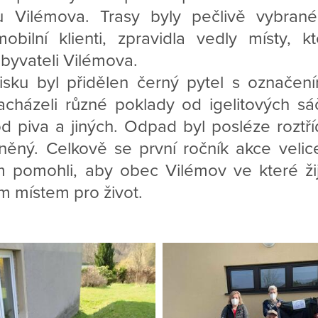
u Vilémova. Trasy byly pečlivě vybran
mobilní klienti, zpravidla vedly místy, k
byvateli Vilémova.
sku byl přidělen černý pytel s označením
acházeli různé poklady od igelitových sá
od piva a jiných. Odpad byl posléze roztř
něný. Celkově se první ročník akce velice 
m pomohli, aby obec Vilémov ve které žijí
m místem pro život.