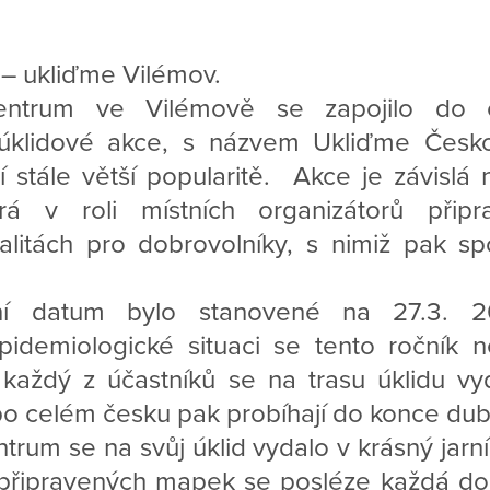
– ukliďme Vilémov.
entrum ve Vilémově se zapojilo do c
 úklidové akce, s názvem Ukliďme Česko
í stále větší popularitě. Akce je závislá n
erá v roli místních organizátorů přip
kalitách pro dobrovolníky, s nimiž pak s
ální datum bylo stanovené na 27.3. 
epidemiologické situaci se tento ročník 
každý z účastníků se na trasu úklidu vy
po celém česku pak probíhají do konce dub
trum se na svůj úklid vydalo v krásný jarní
připravených mapek se posléze každá do