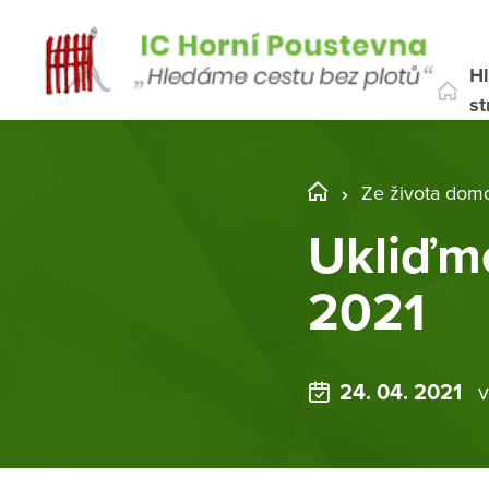
Hl
st
Ze života dom
Ukliďm
2021
24. 04. 2021
v