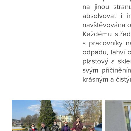
na jinou stran
absolvovat i i
navštěvována o
Každému středi
s pracovníky n
odpadu, lahví 
plastový a skle
svým přičinění
krásným a čistý