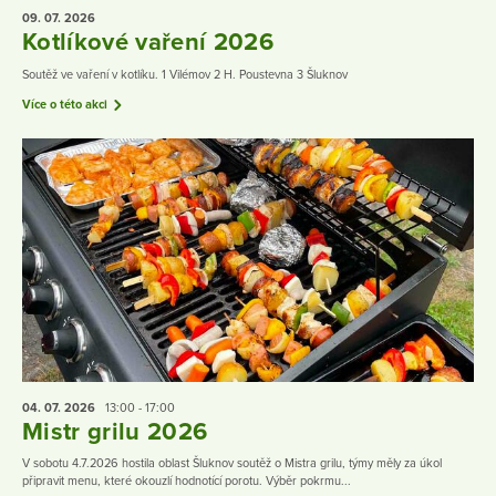
09. 07.
2026
Kotlíkové vaření 2026
Soutěž ve vaření v kotlíku. 1 Vilémov 2 H. Poustevna 3 Šluknov
Více o této akci
04. 07.
2026
13:00 - 17:00
Mistr grilu 2026
V sobotu 4.7.2026 hostila oblast Šluknov soutěž o Mistra grilu, týmy měly za úkol
připravit menu, které okouzlí hodnotící porotu. Výběr pokrmu...