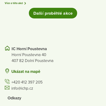
Více o této akci
Další proběhlé akce
IC Horní Poustevna
Horní Poustevna 40
407 82 Dolní Poustevna
Ukázat na mapě
+420 412 397 205
info@ichp.cz
Odkazy