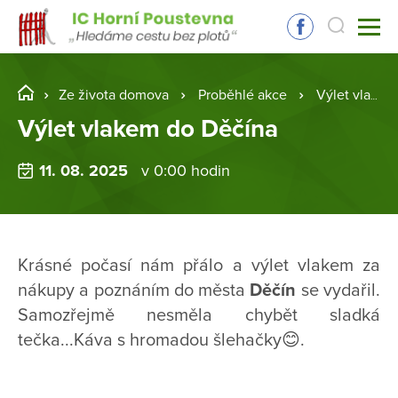
Ze života domova
Proběhlé akce
Výlet vlakem do Děčína
Výlet vlakem do Děčína
11. 08. 2025
v 0:00 hodin
Krásné počasí nám přálo a výlet vlakem za
nákupy a poznáním do města
Děčín
se vydařil.
Samozřejmě nesměla chybět sladká
tečka...Káva s hromadou šlehačky😊.