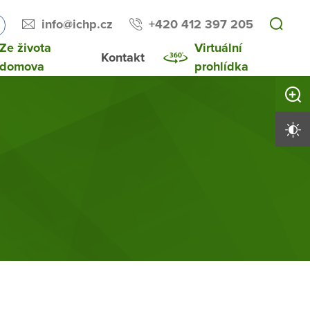
info@ichp.cz
+420 412 397 205
Ze života
Virtuální
Kontakt
domova
prohlídka
Zvětši
Vysoký 