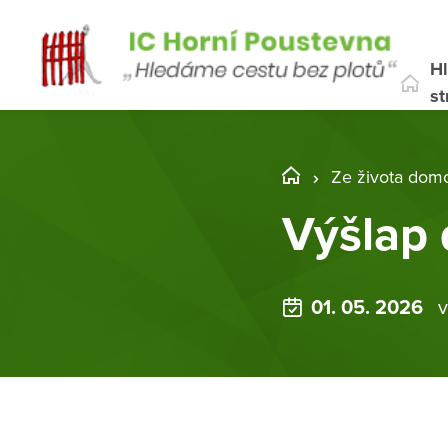
Hl
st
Ze života dom
Výšlap
01. 05. 2026
v