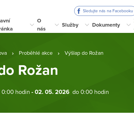
Sledujte nás na Facebooku
avní
O
Služby
Dokumenty
ránka
nás
ova
Proběhlé akce
Výšlap do Rožan
 do Rožan
 0:00 hodin
- 02. 05. 2026
do 0:00 hodin