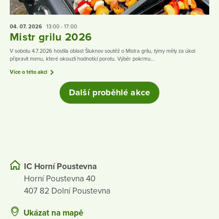
04. 07.
2026
13:00 - 17:00
Mistr grilu 2026
V sobotu 4.7.2026 hostila oblast Šluknov soutěž o Mistra grilu, týmy měly za úkol
připravit menu, které okouzlí hodnotící porotu. Výběr pokrmu...
Více o této akci
Další proběhlé akce
IC Horní Poustevna
Horní Poustevna 40
407 82 Dolní Poustevna
Ukázat na mapě