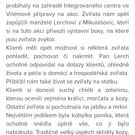
probíhaly na zahradě Integrovaného centra ve
Vilémově přípravy na akci. Zvířata nám opět
zapůjčili manželé Lerchovi z Mikulášovic, kteří
si na tuto akci přivezli výstavní boxy, na které
jsou zvířata zvyklá.
Klienti měli opět možnost si některá zvířata
pohladit, pochovat či nakrmit. Pan Lerch
ochotně odpovídal na dotazy klientů, ohledně
života a péče o domácí a hospodářská zvířata.
Přiblížil nám také život se zvířaty na statku.
Klienti si donesli suchý chléb a zeleninu,
kterou ocenili zejména králici, morčata a kozy.
Ostatní zvířata si pochutnala na jablku a mrkvi.
Největším jedlíkem byla kobylka poníka, která
ochotně snědla úplně vše, co jí bylo
nabídnuto. Tradičně velký úspěch sklidily kozy,