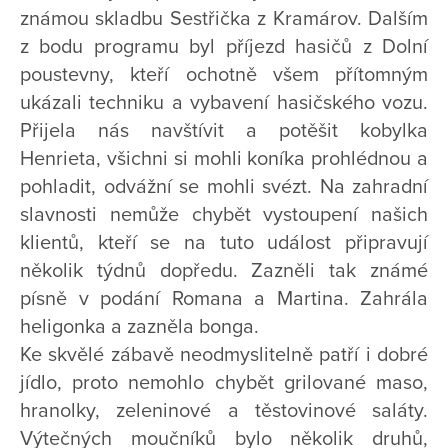
známou skladbu Sestřička z Kramárov. Dalším
z bodu programu byl příjezd hasičů z Dolní
poustevny, kteří ochotně všem přítomným
ukázali techniku a vybavení hasičského vozu.
Přijela nás navštívit a potěšit kobylka
Henrieta, všichni si mohli koníka prohlédnou a
pohladit, odvážní se mohli svézt. Na zahradní
slavnosti nemůže chybět vystoupení našich
klientů, kteří se na tuto událost připravují
několik týdnů dopředu. Zazněli tak známé
písně v podání Romana a Martina. Zahrála
heligonka a zazněla bonga.
Ke skvělé zábavě neodmyslitelně patří i dobré
jídlo, proto nemohlo chybět grilované maso,
hranolky, zeleninové a těstovinové saláty.
Výtečných moučníků bylo několik druhů,