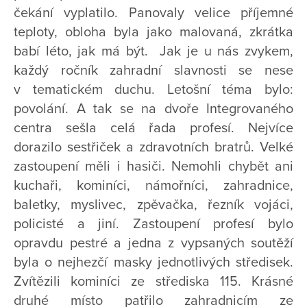
čekání vyplatilo. Panovaly velice příjemné
teploty, obloha byla jako malovaná, zkrátka
babí léto, jak má být. Jak je u nás zvykem,
každý ročník zahradní slavnosti se nese
v tematickém duchu. Letošní téma bylo:
povolání. A tak se na dvoře Integrovaného
centra sešla celá řada profesí. Nejvíce
dorazilo sestřiček a zdravotních bratrů. Velké
zastoupení měli i hasiči. Nemohli chybět ani
kuchaři, kominíci, námořníci, zahradnice,
baletky, myslivec, zpěvačka, řezník vojáci,
policisté a jiní. Zastoupení profesí bylo
opravdu pestré a jedna z vypsaných soutěží
byla o nejhezčí masky jednotlivých středisek.
Zvítězili kominíci ze střediska 115. Krásné
druhé místo patřilo zahradnicím ze