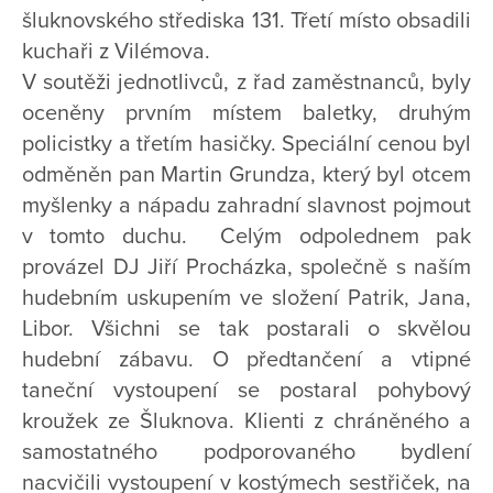
šluknovského střediska 131. Třetí místo obsadili
kuchaři z Vilémova.
V soutěži jednotlivců, z řad zaměstnanců, byly
oceněny prvním místem baletky, druhým
policistky a třetím hasičky. Speciální cenou byl
odměněn pan Martin Grundza, který byl otcem
myšlenky a nápadu zahradní slavnost pojmout
v tomto duchu. Celým odpolednem pak
provázel DJ Jiří Procházka, společně s naším
hudebním uskupením ve složení Patrik, Jana,
Libor. Všichni se tak postarali o skvělou
hudební zábavu. O předtančení a vtipné
taneční vystoupení se postaral pohybový
kroužek ze Šluknova. Klienti z chráněného a
samostatného podporovaného bydlení
nacvičili vystoupení v kostýmech sestřiček, na