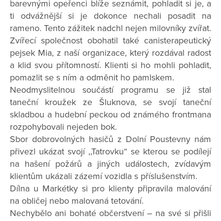
barevnými opeřenci blíže seznámit, pohladit si je, a
ti odvážnější si je dokonce nechali posadit na
rameno. Tento zážitek nadchl nejen milovníky zvířat.
Zvířecí společnost obohatil také canisterapeutický
pejsek Mia, z naší organizace, který rozdával radost
a klid svou přítomností. Klienti si ho mohli pohladit,
pomazlit se s ním a odměnit ho pamlskem.
Neodmyslitelnou součástí programu se již stal
taneční kroužek ze Šluknova, se svojí taneční
skladbou a hudební peckou od známého frontmana
rozpohybovali nejeden bok.
Sbor dobrovolných hasičů z Dolní Poustevny nám
přivezl ukázat svojí ,,Tatrovku“ se kterou se podílejí
na hašení požárů a jiných událostech, zvídavým
klientům ukázali zázemí vozidla s příslušenstvím.
Dílna u Markétky si pro klienty připravila malování
na obličej nebo malovaná tetování.
Nechybělo ani bohaté občerstvení – na své si přišli