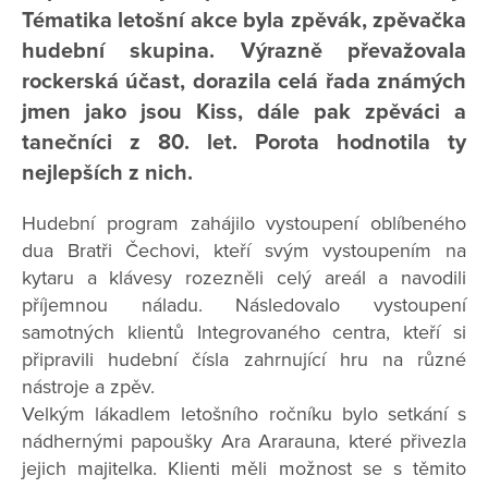
Tématika letošní akce byla zpěvák, zpěvačka
hudební skupina. Výrazně převažovala
rockerská účast, dorazila celá řada známých
jmen jako jsou Kiss, dále pak zpěváci a
tanečníci z 80. let. Porota hodnotila ty
nejlepších z nich.
Hudební program zahájilo vystoupení oblíbeného
dua Bratři Čechovi, kteří svým vystoupením na
kytaru a klávesy rozezněli celý areál a navodili
příjemnou náladu. Následovalo vystoupení
samotných klientů Integrovaného centra, kteří si
připravili hudební čísla zahrnující hru na různé
nástroje a zpěv.
Velkým lákadlem letošního ročníku bylo setkání s
nádhernými papoušky Ara Ararauna, které přivezla
jejich majitelka. Klienti měli možnost se s těmito