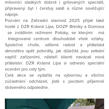
milovníci sladkých dobrot i grilovaných specialit,
připravený byl i čerstvý salát a různé osvěžující
nápoje.
Pozvání na Zahradní slavnost 2025 přijali také
hosté z DZR Krásná Lípa, DOZP Brtníky a Domova
se zvláštním režimem Potoky, se kterými má
Integrované centrum dlouhodobě vřelé vztahy.
Společné chvíle, sdílená radost a přátelská
atmosféra opět potvrdily, jak důležitá jsou setkání
napříč zařízeními, někteří klienti navázali nová
přátelství. DZR Krásná Lípa si odneslo speciální
ocenění pro celý tým.
Celá akce se vydařila na výbornou a všichni
zúčastnění odcházeli, jistě s pocitem příjemně
stráveného odpoledne.