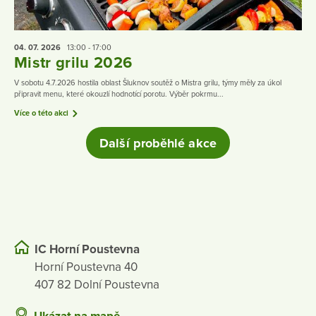
04. 07.
2026
13:00 - 17:00
Mistr grilu 2026
V sobotu 4.7.2026 hostila oblast Šluknov soutěž o Mistra grilu, týmy měly za úkol
připravit menu, které okouzlí hodnotící porotu. Výběr pokrmu...
Více o této akci
Další proběhlé akce
IC Horní Poustevna
Horní Poustevna 40
407 82 Dolní Poustevna