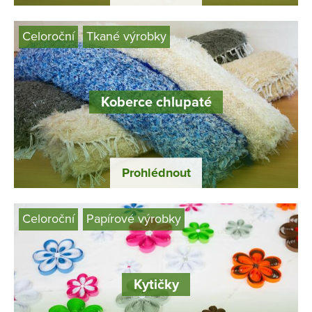
Celoroční
Tkané výrobky
Koberce chlupaté
Prohlédnout
Celoroční
Papírové výrobky
Kytičky