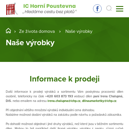
Ze života domova
Naše výrobky
Naše výrobky
Informace k prodeji
Další informace k prodeji výrobků a sortimentu Vám poskytnou pracovníci dílen
osobně, telefonicky na čísle
+420 603 873 193
vedoucí dílen
paní Irena Chalupná,
DiS.
nebo emailem na adresu
irena.chalupna@ichp.cz
,
dilnaumarketky@ichp.cz
.
Při objednání většího množství výrobků individuální cena dohodou.
Nabízíme možnost dodání výrobků na zakázku podle návrhu a požadavků zákazníka.
Po dohodě možnost objednat i jiné druhy výrobků, než které jsou v běžném sortimentu
dílen. Mohou to být například další tkané výrobky, výrobky z papíru, různá ručně