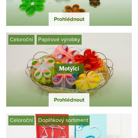
Prohlédnout
Celoroční
Papírové výrobky
Motýlci
Prohlédnout
Celoroční
Doplňkový sortiment