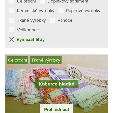
Celoroční
Doplňkový sortiment
Keramické výrobky
Papírové výrobky
Tkané výrobky
Vánoce
Velikonoce
Vymazat filtry
Celoroční
Tkané výrobky
Koberce hladké
Prohlédnout