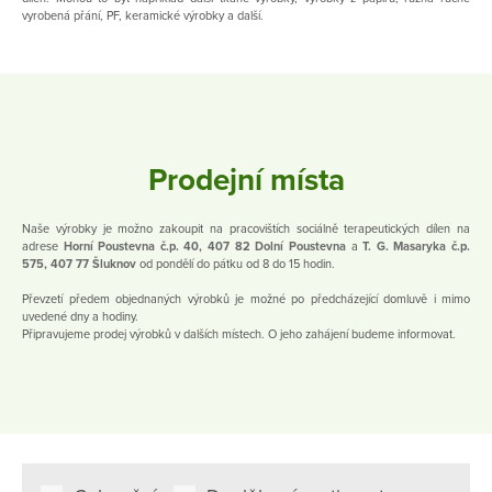
vyrobená přání, PF, keramické výrobky a další.
Prodejní místa
Naše výrobky je možno zakoupit na pracovištích sociálně terapeutických dílen na
adrese
Horní Poustevna č.p. 40, 407 82 Dolní Poustevna
a
T. G. Masaryka č.p.
575, 407 77 Šluknov
od pondělí do pátku od 8 do 15 hodin.
Převzetí předem objednaných výrobků je možné po předcházející domluvě i mimo
uvedené dny a hodiny.
Připravujeme prodej výrobků v dalších místech. O jeho zahájení budeme informovat.