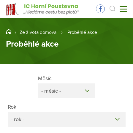
Ze života domova
Proběhlé akce
Proběhlé akce
Měsíc
- měsíc -
Rok
- rok -