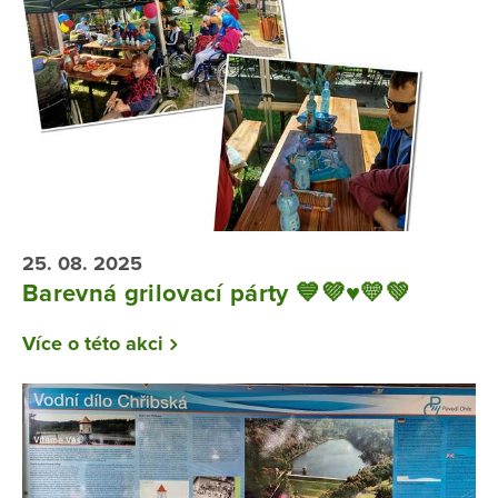
25. 08. 2025
Barevná grilovací párty 💙💜♥️💛💚
Více o této akci