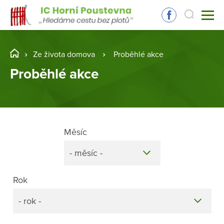
Ze života domova
Proběhlé akce
Proběhlé akce
Měsíc
- měsíc -
Rok
- rok -