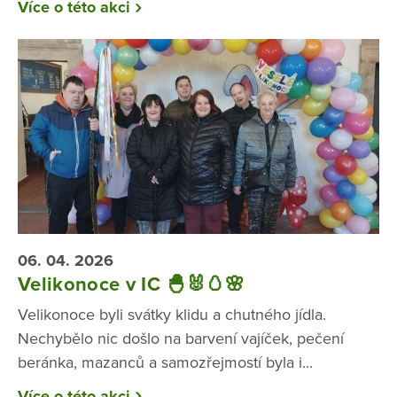
Více o této akci
06. 04. 2026
Velikonoce v IC 🐣🐰🥚🌸
Velikonoce byli svátky klidu a chutného jídla.
Nechybělo nic došlo na barvení vajíček, pečení
beránka, mazanců a samozřejmostí byla i...
Více o této akci